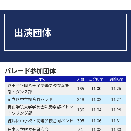
出演団体
パレード参加団体
団体名
人数
出発時間
到着時間
八王子学園八王子高等学校吹奏楽
165
11:00
11:25
部・ダンス部
足立区中学校合同バンド
248
11:02
11:27
青山学院大学学友会吹奏楽部バトン
136
11:04
11:29
トワリング部
練馬区中学校・高等学校合同バンド
305
11:06
11:31
日本大学吹奏楽研究会
51
11:08
11:33