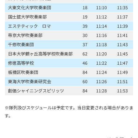
大東文化大学吹奏楽団
18
11:10
11:35
国士舘大学吹奏楽部
19
11:12
11:37
エステティック ロマ
39
11:14
11:39
帝京大学吹奏楽部
30
11:16
11:41
千修吹奏楽団
37
11:18
11:43
日本大学鶴ヶ丘高等学校吹奏楽部
62
11:20
11:45
修徳高等学校
46
11:22
11:47
板橋区吹奏楽団
84
11:24
11:49
東海大学吹奏楽研究会
60
11:26
11:51
創価シャイニングスピリッツ
84
11:28
11:53
※隊列及びスケジュールは予定です。当日変更される場合がありま
す。