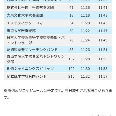
株式会社千修 千修吹奏楽団
41
11:16
11:41
大東文化大学吹奏楽団
18
11:18
11:43
エステティック ロマ
34
11:20
11:45
帝京大学吹奏楽部
30
11:22
11:47
日本大学櫻丘高等学校吹奏楽部・バ
78
11:24
11:49
トントワラー部
葛飾吹奏楽団マーチングバンド
85
11:26
11:51
青山学院大学吹奏楽バトントワリン
132
11:28
11:53
グ部
創価シャイニングスピリッツ
102
11:30
11:55
足立区中学校合同バンド
215
11:32
11:57
※隊列及びスケジュールは予定です。当日変更される場合がありま
す。