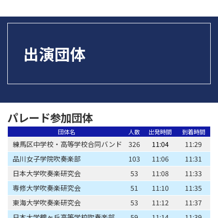
出演団体
パレード参加団体
団体名
人数
出発時間
到着時間
練馬区中学校・高等学校合同バンド
326
11:04
11:29
品川女子学院吹奏楽部
103
11:06
11:31
日本大学吹奏楽研究会
53
11:08
11:33
専修大学吹奏楽研究会
51
11:10
11:35
東海大学吹奏楽研究会
53
11:12
11:37
日本大学鶴ヶ丘高等学校吹奏楽部
59
11:14
11:39